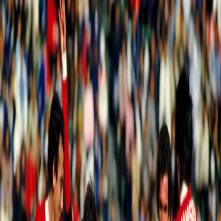
Αφιερώματα
Ποδόσφαιρο
Μπάσκετ
Άλλα Σπορ
Περισσότερα
Αλλαγή θέματος
Φλαμένγκο
1
άρθρα
Αφιερώματα
Ποδόσφαιρο
Λίβερπουλ
Φλαμένγκο
21/12/2019
Διηπειρωτικό Κύπελλο: Όταν η
Φλαμένγκο του Ζίκο νίκησε τη Λίβερπουλ
Η «Φλα» κατέκτησε το Διηπειρωτικό Κύπελλο απέναντι στους
«κόκκινους» το 1981.