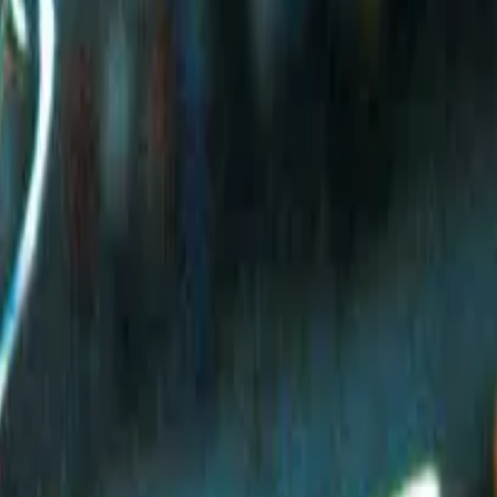
ργάνωση - Τέσσερις τελικοί με θριάμβους 
σεις.