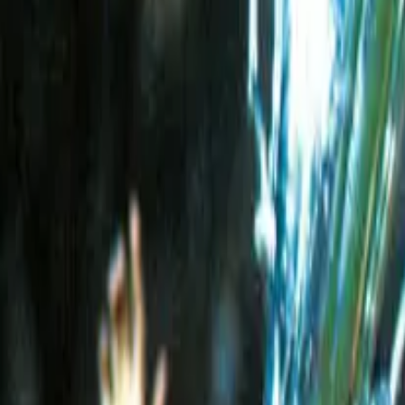
Αφιερώματα
Ποδόσφαιρο
Κύπελλο Κυπελλούχων
28/02/2019
Κύπελλο Κυπελλούχων: Η καταργημένη διο
Το Κύπελλο Κυπελλούχων μας έχει χαρίσει πολλές όμορφες αναμνή
Το όμορφο παιχνίδι, μέσα και έξω από τους αγωνιστικούς χώρους.
Αφιερώματα
Ποδόσφαιρο
Μπάσκετ
Άλλα Σπορ